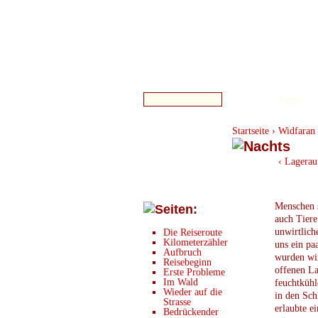
Bilder
Startseite
›
Widfaran 
‹ Lagerau
Menschen s
auch Tiere
unwirtlich
Die Reiseroute
Kilometerzähler
uns ein pa
Aufbruch
wurden wir
Reisebeginn
offenen L
Erste Probleme
Im Wald
feuchtkühl
Wieder auf die
in den Sch
Strasse
erlaubte e
Bedrückender