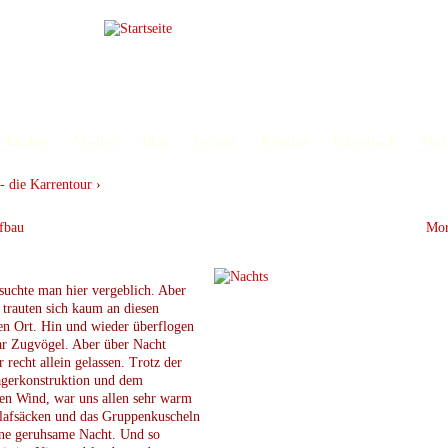
Bücher
Medien
Blog
Forum
Termine
Gästebuch
Mar
- die Karrentour
›
fbau
Mor
uchte man hier vergeblich. Aber
 trauten sich kaum an diesen
en Ort. Hin und wieder überflogen
ar Zugvögel. Aber über Nacht
 recht allein gelassen. Trotz der
agerkonstruktion und dem
en Wind, war uns allen sehr warm
lafsäcken und das Gruppenkuscheln
ine geruhsame Nacht. Und so