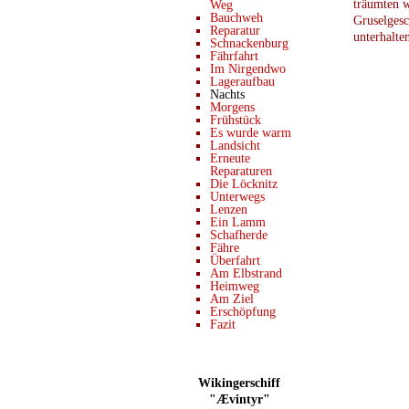
träumten 
Weg
Bauchweh
Gruselgesc
Reparatur
unterhalten
Schnackenburg
Fährfahrt
Im Nirgendwo
Lageraufbau
Nachts
Morgens
Frühstück
Es wurde warm
Landsicht
Erneute
Reparaturen
Die Löcknitz
Unterwegs
Lenzen
Ein Lamm
Schafherde
Fähre
Überfahrt
Am Elbstrand
Heimweg
Am Ziel
Erschöpfung
Fazit
Wikingerschiff
"Ævintyr"