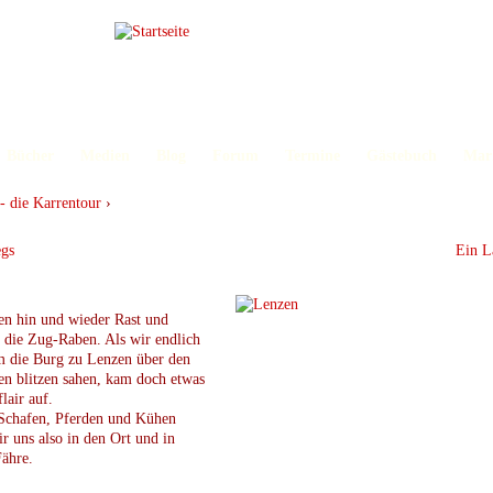
Bücher
Medien
Blog
Forum
Termine
Gästebuch
Mar
- die Karrentour
›
egs
Ein 
en hin und wieder Rast und
 die Zug-Raben. Als wir endlich
m die Burg zu Lenzen über den
n blitzen sahen, kam doch etwas
flair auf.
 Schafen, Pferden und Kühen
r uns also in den Ort und in
ähre.