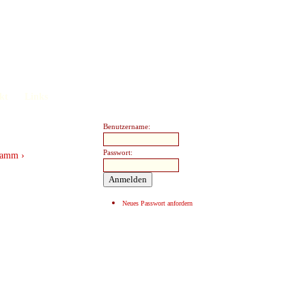
kt
Links
Benutzername:
Passwort:
Lamm ›
Neues Passwort anfordern