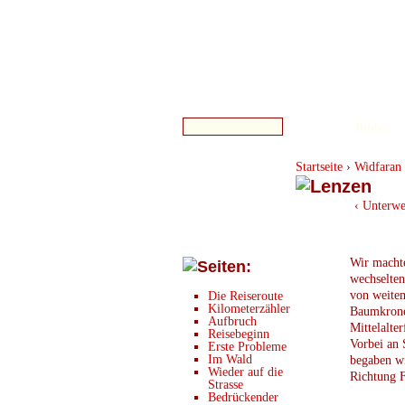
Bilder
Startseite
›
Widfaran 
‹ Unterw
Wir macht
wechselten
von weite
Die Reiseroute
Kilometerzähler
Baumkrone
Aufbruch
Mittelalter
Reisebeginn
Vorbei an
Erste Probleme
Im Wald
begaben wi
Wieder auf die
Richtung F
Strasse
Bedrückender