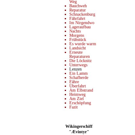
Weg
Bauchweh
Reparatur
Schnackenburg
Fährfahrt
Im Nirgendwo
Lageraufbau
Nachts
Morgens
Frühstück
Es wurde warm
Landsicht
Erneute
Reparaturen
Die Löcknitz
Unterwegs
Lenzen
Ein Lamm
Schafherde
Fähre
Überfahrt
Am Elbstrand
Heimweg
Am Ziel
Erschöpfung
Fazit
Wikingerschiff
"Ævintyr"