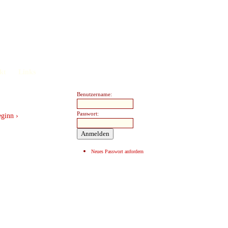
kt
Links
Benutzername:
Passwort:
eginn ›
Neues Passwort anfordern