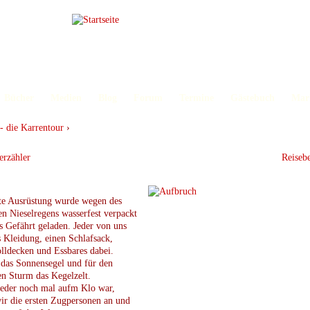
Bücher
Medien
Blog
Forum
Termine
Gästebuch
Mar
- die Karrentour
›
erzähler
Reiseb
te Ausrüstung wurde wegen des
en Nieselregens wasserfest verpackt
s Gefährt geladen. Jeder von uns
s Kleidung, einen Schlafsack,
lldecken und Essbares dabei.
 das Sonnensegel und für den
n Sturm das Kegelzelt.
eder noch mal aufm Klo war,
ir die ersten Zugpersonen an und