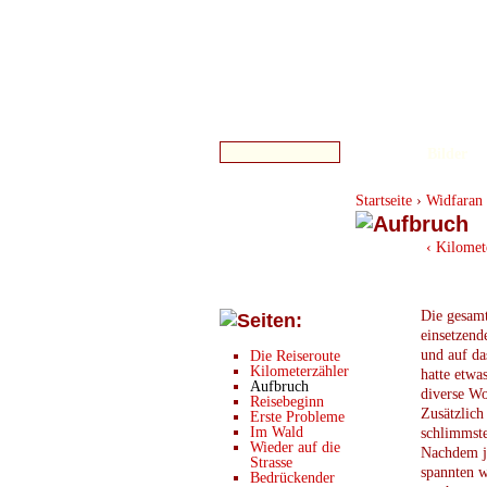
Bilder
Startseite
›
Widfaran 
‹ Kilomet
Die gesam
einsetzend
und auf da
Die Reiseroute
Kilometerzähler
hatte etwa
Aufbruch
diverse Wo
Reisebeginn
Zusätzlich
Erste Probleme
Im Wald
schlimmste
Wieder auf die
Nachdem j
Strasse
spannten w
Bedrückender