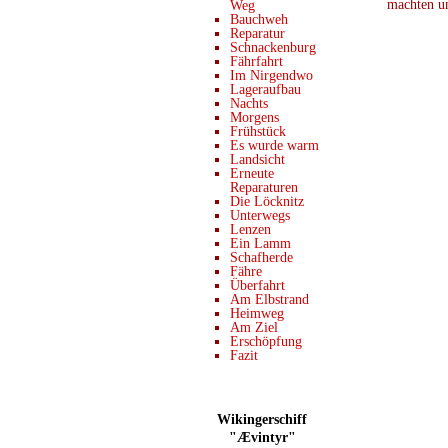
machten u
Weg
Bauchweh
Reparatur
Schnackenburg
Fährfahrt
Im Nirgendwo
Lageraufbau
Nachts
Morgens
Frühstück
Es wurde warm
Landsicht
Erneute
Reparaturen
Die Löcknitz
Unterwegs
Lenzen
Ein Lamm
Schafherde
Fähre
Überfahrt
Am Elbstrand
Heimweg
Am Ziel
Erschöpfung
Fazit
Wikingerschiff
"Ævintyr"