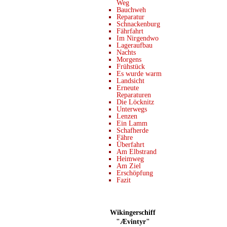
Weg
Bauchweh
Reparatur
Schnackenburg
Fährfahrt
Im Nirgendwo
Lageraufbau
Nachts
Morgens
Frühstück
Es wurde warm
Landsicht
Erneute
Reparaturen
Die Löcknitz
Unterwegs
Lenzen
Ein Lamm
Schafherde
Fähre
Überfahrt
Am Elbstrand
Heimweg
Am Ziel
Erschöpfung
Fazit
Wikingerschiff
"Ævintyr"