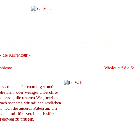
Bücher
Medien
Blog
Forum
Termine
Gästebuch
Mar
- die Karrentour
›
robleme
Wieder auf die St
iessen uns nicht entmutigen und
die mehr oder weniger unberührte
eniessen, die unseren Weg bereitete.
ach spannten wir mit den restlichen
ch noch die anderen Raben an, um
dann mit fünf vereinten Kräften
Feldweg zu pflügen.