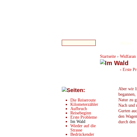
Bilder
Startseite
›
Widfaran 
‹ Erste P
Aber wir l
begannen, 
Natur zu g
Die Reiseroute
Kilometerzähler
Nach und n
Aufbruch
Gurten au
Reisebeginn
den Wagen 
Erste Probleme
Im Wald
durch den 
Wieder auf die
Strasse
Bedrückender