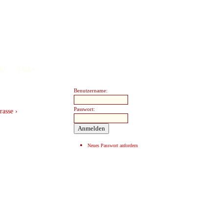
kt
Links
Benutzername:
Passwort:
rasse ›
Neues Passwort anfordern