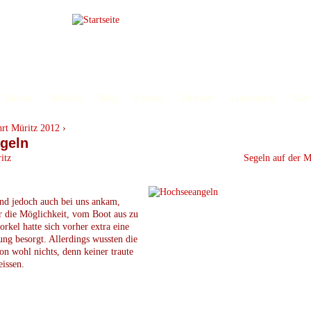
Bücher
Medien
Blog
Forum
Termine
Gästebuch
Mar
rt Müritz 2012
›
itz
Segeln auf der M
nd jedoch auch bei uns ankam,
r die Möglichkeit, vom Boot aus zu
orkel hatte sich vorher extra eine
g besorgt. Allerdings wussten die
on wohl nichts, denn keiner traute
eissen.