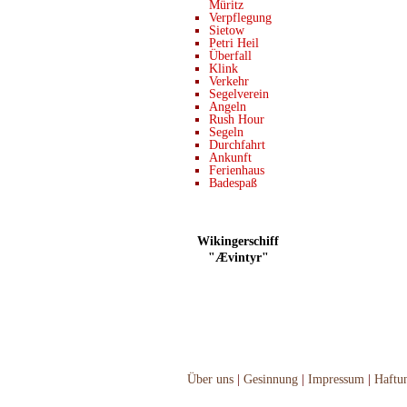
Müritz
Verpflegung
Sietow
Petri Heil
Überfall
Klink
Verkehr
Segelverein
Angeln
Rush Hour
Segeln
Durchfahrt
Ankunft
Ferienhaus
Badespaß
Wikingerschiff
"Ævintyr"
Über uns
|
Gesinnung
|
Impressum
|
Haftu