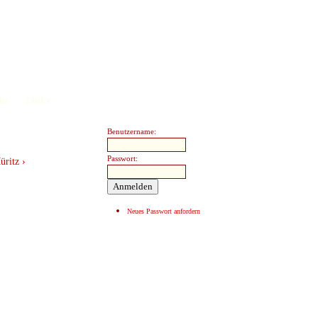
kt
Links
Benutzername:
Passwort:
üritz ›
Neues Passwort anfordern