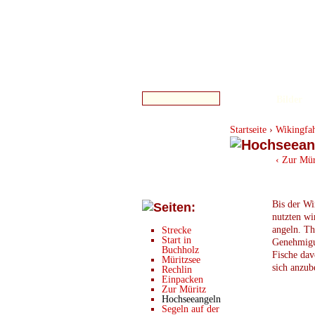
Bilder
Startseite
›
Wikingfah
‹ Zur Mür
Bis der Wi
nutzten wi
angeln. Th
Strecke
Start in
Genehmigun
Buchholz
Fische dav
Müritzsee
sich anzub
Rechlin
Einpacken
Zur Müritz
Hochseeangeln
Segeln auf der