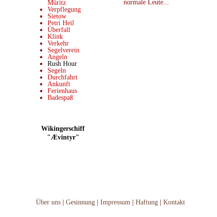
normale Leute...
Müritz
Verpflegung
Sietow
Petri Heil
Überfall
Klink
Verkehr
Segelverein
Angeln
Rush Hour
Segeln
Durchfahrt
Ankunft
Ferienhaus
Badespaß
Wikingerschiff
"Ævintyr"
Über uns
|
Gesinnung
|
Impressum
|
Haftung
|
Kontakt