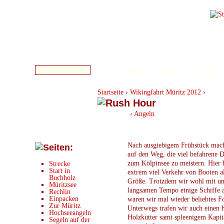
Bilder
Bücher
Medien
Startseite
›
Wikingfahrt Müritz 2012
›
‹ Angeln
Nach ausgiebigem Frühstück mach
auf den Weg, die viel befahrene 
zum Kölpinsee zu meistern. Hier 
Strecke
Start in
extrem viel Verkehr von Booten al
Buchholz
Größe. Trotzdem wir wohl mit u
Müritzsee
langsamen Tempo einige Schiffe 
Rechlin
Einpacken
waren wir mal wieder beliebtes F
Zur Müritz
Unterwegs trafen wir auch einen h
Hochseeangeln
Holzkutter samt spleenigem Kapit
Segeln auf der