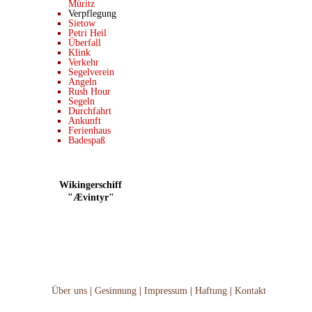
Müritz
Verpflegung
Sietow
Petri Heil
Überfall
Klink
Verkehr
Segelverein
Angeln
Rush Hour
Segeln
Durchfahrt
Ankunft
Ferienhaus
Badespaß
Wikingerschiff
"Ævintyr"
Über uns
|
Gesinnung
|
Impressum
|
Haftung
|
Kontakt