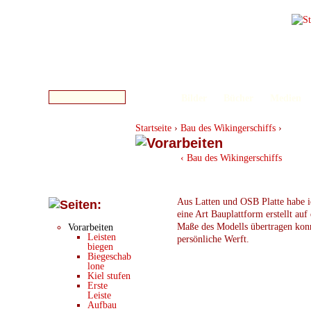
Bilder
Bücher
Medien
Startseite
›
Bau des Wikingerschiffs
›
‹ Bau des Wikingerschiffs
Aus Latten und OSB Platte habe i
eine Art Bauplattform erstellt auf 
Maße des Modells übertragen kon
Vorarbeiten
Leisten
persönliche Werft.
biegen
Biegeschab
lone
Kiel stufen
Erste
Leiste
Aufbau