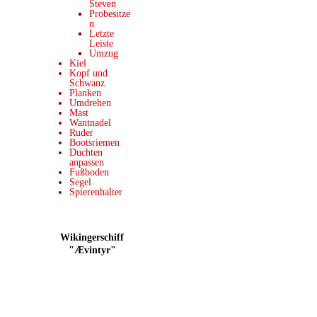
Steven
Probesitze
n
Letzte
Leiste
Umzug
Kiel
Kopf und
Schwanz
Planken
Umdrehen
Mast
Wantnadel
Ruder
Bootsriemen
Duchten
anpassen
Fußboden
Segel
Spierenhalter
Wikingerschiff
"Ævintyr"