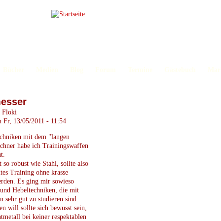
Bücher
Medien
Blog
Forum
Termine
Gästebuch
Mar
m Fr, 13/05/2011 - 11:54
chniken mit dem "langen
chner habe ich Trainingswaffen
t.
t so robust wie Stahl, sollte also
htes Training ohne krasse
erden. Es ging mir sowieso
und Hebeltechniken, die mit
n sehr gut zu studieren sind.
 will sollte sich bewusst sein,
tmetall bei keiner respektablen