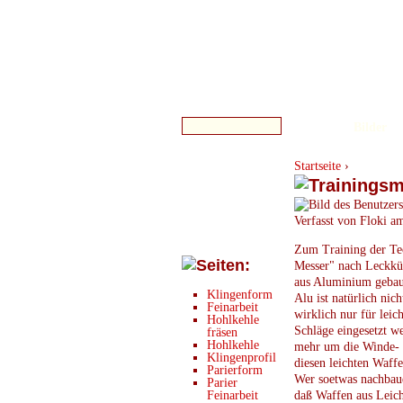
Bilder
Startseite
›
Verfasst von Floki a
Zum Training der Te
Messer" nach Leckkü
aus Aluminium gebau
Klingenform
Alu ist natürlich nich
Feinarbeit
wirklich nur für leic
Hohlkehle
Schläge eingesetzt w
fräsen
Hohlkehle
mehr um die Winde- 
Klingenprofil
diesen leichten Waffe
Parierform
Wer soetwas nachbauen
Parier
Feinarbeit
daß Waffen aus Leich