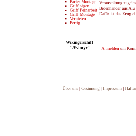
Parier Montage
Veranstaltung zugelas
Griff sägen
Bidenhänder aus Alu
Griff Feinarbeit
Dafür ist das Zeug ei
Griff Montage
Vernieten
Fertig
Wikingerschiff
"Ævintyr"
Anmelden
um Komme
Über uns
|
Gesinnung
|
Impressum
|
Haftu