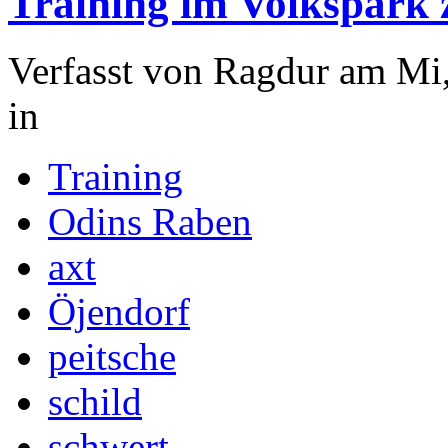
Training im Volkspark 
Verfasst von Ragdur am Mi,
in
Training
Odins Raben
axt
Öjendorf
peitsche
schild
schwert