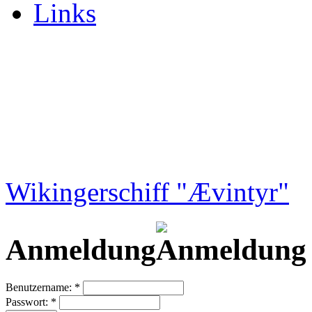
Links
Wikingerschiff "Ævintyr"
Anmeldung
Benutzername:
*
Passwort:
*