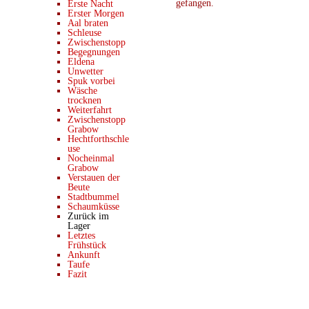
gefangen.
Erste Nacht
Erster Morgen
Aal braten
Schleuse
Zwischenstopp
Begegnungen
Eldena
Unwetter
Spuk vorbei
Wäsche
trocknen
Weiterfahrt
Zwischenstopp
Grabow
Hechtforthschle
use
Nocheinmal
Grabow
Verstauen der
Beute
Stadtbummel
Schaumküsse
Zurück im
Lager
Letztes
Frühstück
Ankunft
Taufe
Fazit