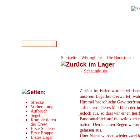
Bilder
Bücher
Medien
Startseite
›
Wikingfahrt - Die Bootstour
›
‹ Schaumküsse
Zurück im Hafen wurden wir bere
unserem Lagerhund erwartet, wäh
Himmel bedrohliche Gewitterfron
Strecke
Vorbereitung
aufbauten. Dieses Mal blieb der h
Aufbruch
jedoch aus, so dass wir einen herr
Segeln
Panoramablick auf die wild zucke
Komplettieren
der Crew
hatten. Den leichten Regen wetter
Erste Schleuse
gelassen aus.
Erste Etappe
Über Nacht wurden wieder zwei k
Erstes Lager