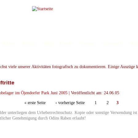
Bücher
Medien
Blog
Forum
Termine
Gästebuch
Mar
chst viele unserer Aktivitäten fotografisch zu dokumentieren. Einige Auszüge 
obelager im Öjendorfer Park Juni 2005
|
Veröffentlicht am:
24.06.05
« erste Seite
‹ vorherige Seite
1
2
3
ilder unterliegen dem Urheberrechtsschutz. Kopie oder sonstige Verwendung ist
iftlicher Genehmigung durch Odins Raben erlaubt!