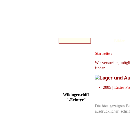
Bilder
Startseite
›
Wir versuchen, mögli
finden.
2005
|
Erstes Pr
Wikingerschiff
"Ævintyr"
Die hier gezeigten B
ausdrücklicher, schr