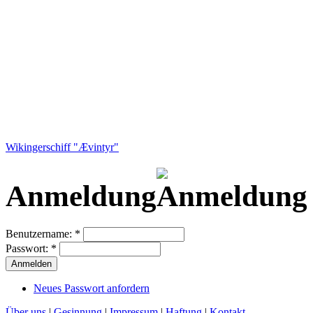
Wikingerschiff "Ævintyr"
Anmeldung
Benutzername:
*
Passwort:
*
Neues Passwort anfordern
Über uns
|
Gesinnung
|
Impressum
|
Haftung
|
Kontakt