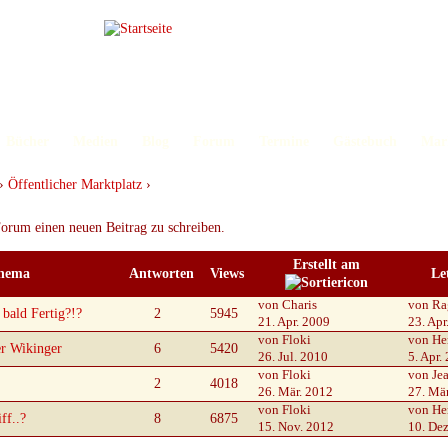
Bücher
Medien
Blog
Forum
Termine
Gästebuch
Mar
›
Öffentlicher Marktplatz
›
orum einen neuen Beitrag zu schreiben.
Erstellt am
hema
Antworten
Views
Le
von Charis
von Ra
bald Fertig?!?
2
5945
21. Apr. 2009
23. Apr
von Floki
von He
er Wikinger
6
5420
26. Jul. 2010
5. Apr.
von Floki
von Je
2
4018
26. Mär. 2012
27. Mä
von Floki
von He
ff..?
8
6875
15. Nov. 2012
10. De