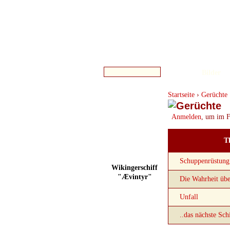
Bilder
Startseite
›
Gerüchte
Anmelden
, um im F
T
Schuppenrüstung 
Wikingerschiff
"Ævintyr"
Die Wahrheit üb
Unfall
..das nächste Schi