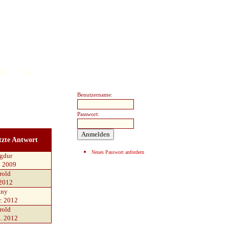
kt
Links
Benutzername:
Passwort:
tzte Antwort
Neues Passwort anfordern
gdur
. 2009
rold
 2012
any
r. 2012
rold
z. 2012