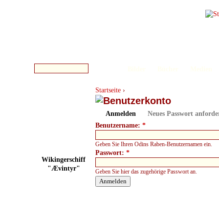
Bilder
Bücher
Medien
Startseite
›
Anmelden
Neues Passwort anforde
Benutzername:
*
Geben Sie Ihren Odins Raben-Benutzernamen ein.
Passwort:
*
Wikingerschiff
"Ævintyr"
Geben Sie hier das zugehörige Passwort an.