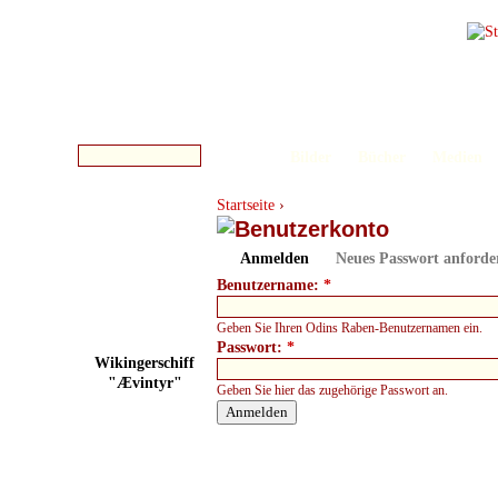
Bilder
Bücher
Medien
Startseite
›
Anmelden
Neues Passwort anforde
Benutzername:
*
Geben Sie Ihren Odins Raben-Benutzernamen ein.
Passwort:
*
Wikingerschiff
"Ævintyr"
Geben Sie hier das zugehörige Passwort an.